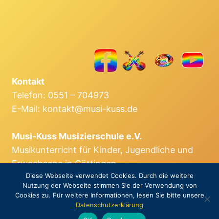
Kontakt
Telefon: 0551 – 704973
E-Mail: kontakt@musi-kuss.de
Musi-Kuss Musizierschule e.V.
Musikunterricht für Kinder, Jugendliche und
Erwachsene in Göttingen.
Diese Webseite verwendet Cookies. Durch die weitere
Impressum
Datenschutz
Nutzung der Webseite stimmen Sie der Verwendung von
Cookies zu. Für weitere Informationen, lesen Sie bitte unsere
Musi-Kuss Musizierschule e.V. · Göttingen ©
Datenschutzerklärung
2026