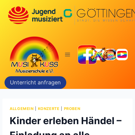
Zum
Inhalt
springen
Unterricht anfragen
ALLGEMEIN
|
KONZERTE
|
PROBEN
Kinder erleben Händel –