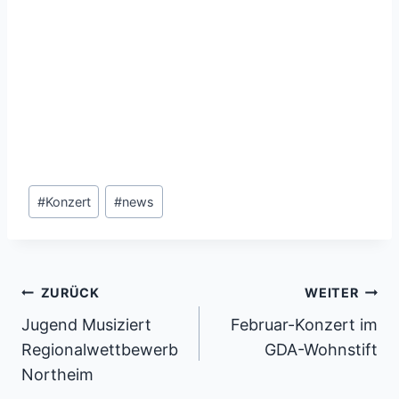
Schlagworte:
#
Konzert
#
news
Beitragsnavigation
ZURÜCK
WEITER
Jugend Musiziert
Februar-Konzert im
Regionalwettbewerb
GDA-Wohnstift
Northeim