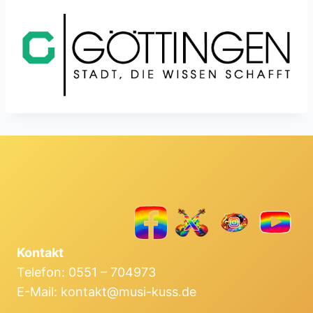
Kontakt
Telefon: 0551 – 704973
E-Mail: kontakt@musi-kuss.de