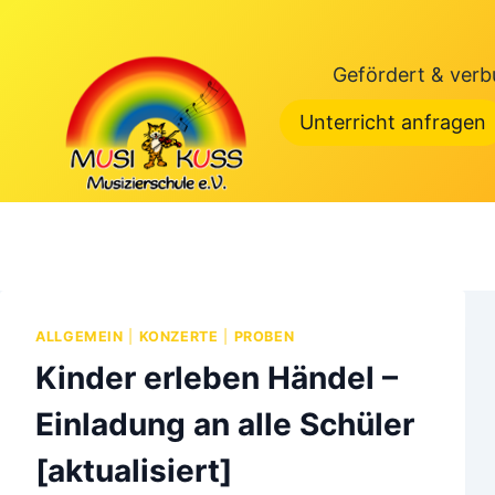
Zum
Inhalt
Gefördert & verb
springen
Unterricht anfragen
ALLGEMEIN
|
KONZERTE
|
PROBEN
Kinder erleben Händel –
Einladung an alle Schüler
[aktualisiert]