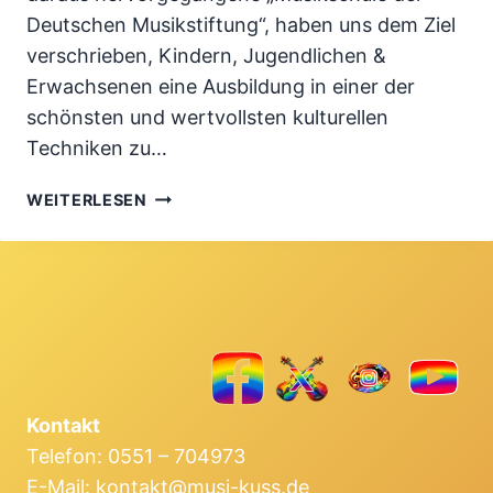
Deutschen Musikstiftung“, ha­ben uns dem Ziel
verschrieben, Kindern, Jugendlichen &
Erwachsenen eine Ausbildung in einer der
schönsten und wert­vollsten kulturellen
Techniken zu…
MUSIKUNTERRICHT
WEITERLESEN
IM
ZEICHEN
DER
CORONA-
KRISE
Kontakt
Telefon: 0551 – 704973
E-Mail: kontakt@musi-kuss.de