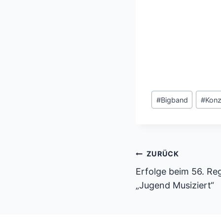
Schlagworte:
#
Bigband
#
Konz
Beitragsnavi
ZURÜCK
Erfolge beim 56. R
„Jugend Musiziert“