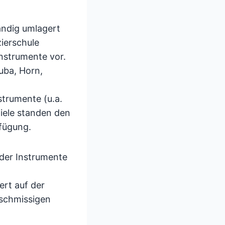
ändig umlagert
ierschule
Instrumente vor.
uba, Horn,
,
strumente (u.a.
iele standen den
fügung.
 der Instrumente
rt auf der
 schmissigen