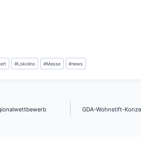
ert
#
Lokolino
#
Messe
#
news
gation
egionalwettbewerb
GDA-Wohnstift-Konze