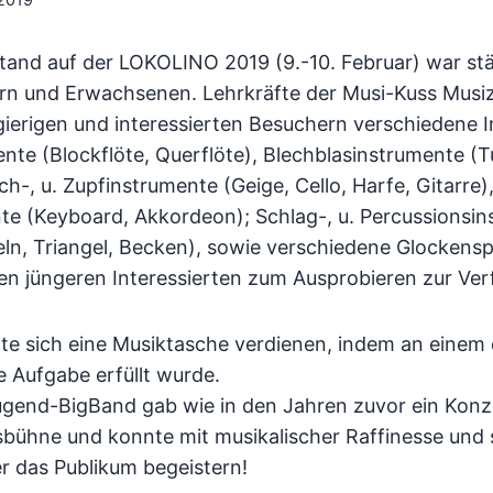
Stand auf der LOKOLINO 2019
(9.-10. Februar) war st
ern und Erwachsenen. Lehrkräfte der Musi-Kuss Musiz
gierigen und interessierten Besuchern verschiedene 
nte (Blockflöte, Querflöte), Blechblasinstrumente (T
ch-, u. Zupfinstrumente (Geige, Cello, Harfe, Gitarre)
e (Keyboard, Akkordeon); Schlag-, u. Percussionsin
ln, Triangel, Becken), sowie verschiedene Glockensp
en jüngeren Interessierten zum Ausprobieren zur Ver
nte sich eine Musiktasche verdienen, indem an einem
e Aufgabe erfüllt wurde.
ugend-BigBand gab wie in den Jahren zuvor ein Konze
sbühne und konnte mit musikalischer Raffinesse und
 das Publikum begeistern!