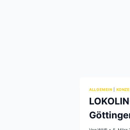
ALLGEMEIN
|
KONZE
LOKOLINO
Göttinge
Von
Wölfl
5. März