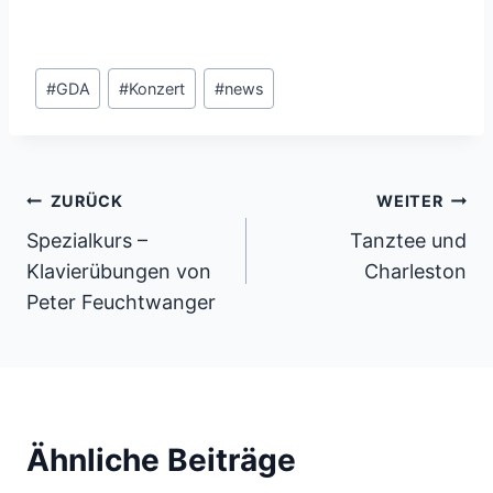
Schlagworte:
#
GDA
#
Konzert
#
news
Beitragsnavigation
ZURÜCK
WEITER
Spezialkurs –
Tanztee und
Klavierübungen von
Charleston
Peter Feuchtwanger
Ähnliche Beiträge