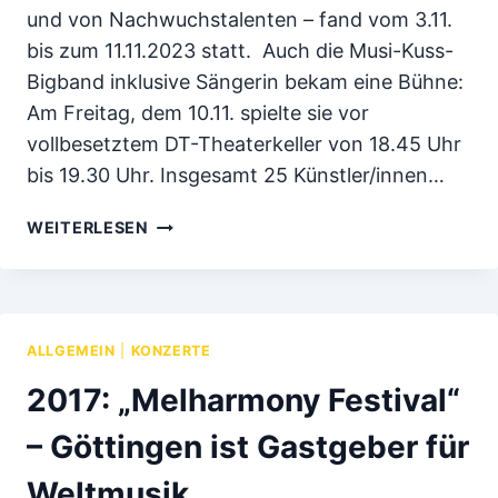
und von Nachwuchstalenten – fand vom 3.11.
bis zum 11.11.2023 statt. Auch die Musi-Kuss-
Bigband inklusive Sängerin bekam eine Bühne:
Am Freitag, dem 10.11. spielte sie vor
vollbesetztem DT-Theaterkeller von 18.45 Uhr
bis 19.30 Uhr. Insgesamt 25 Künstler/innen…
MUSI-
WEITERLESEN
KUSS-
BIGBAND
BEIM
GÖTTINGER
JAZZFESTIVAL
ALLGEMEIN
|
KONZERTE
2017: „Melharmony Festival“
– Göttingen ist Gastgeber für
Weltmusik