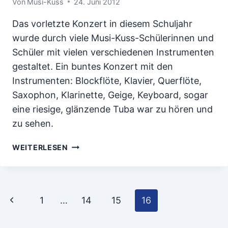
Von
Musi-Kuss
24. Juni 2012
Das vorletzte Konzert in diesem Schuljahr
wurde durch viele Musi-Kuss-Schülerinnen und
Schüler mit vielen verschiedenen Instrumenten
gestaltet. Ein buntes Konzert mit den
Instrumenten: Blockflöte, Klavier, Querflöte,
Saxophon, Klarinette, Geige, Keyboard, sogar
eine riesige, glänzende Tuba war zu hören und
zu sehen.
JUNI-
WEITERLESEN
KONZERT
IM
GDA-
WOHNSTIFT
Seitennavigation
Vorherige
1
…
14
15
16
Seite